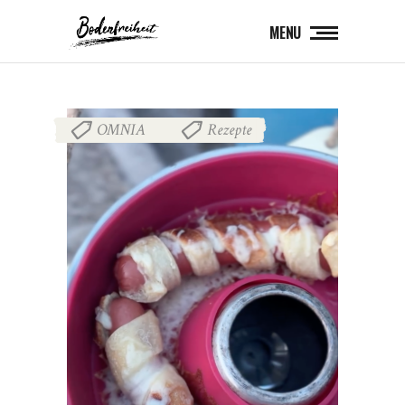
MENU
OMNIA
Rezepte
,