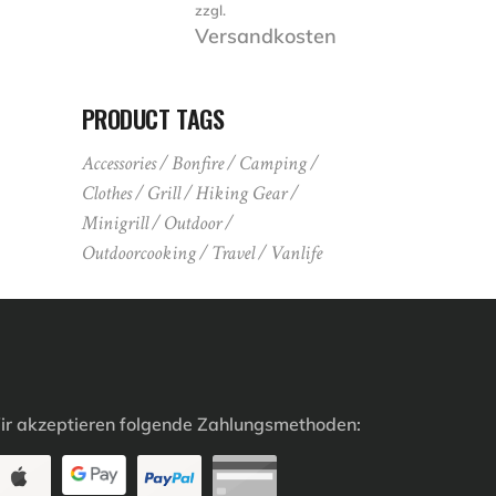
zzgl.
Versandkosten
PRODUCT TAGS
Accessories
Bonfire
Camping
Clothes
Grill
Hiking Gear
Minigrill
Outdoor
Outdoorcooking
Travel
Vanlife
r akzeptieren folgende Zahlungsmethoden: