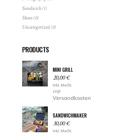
Sandwich
(1)
Shoes
(0)
Uncategorized
(0)
PRODUCTS
MINI GRILL
20,00
€
inkl. MwSt.
zzgl.
Versandkosten
SANDWICHMAKER
30,00
€
inkl. MwSt.