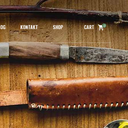
0
LOG
KONTAKT
SHOP
CART
No products in the cart.